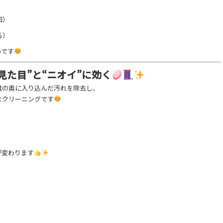
回）
る）
めです
見た目”と“ニオイ”に効く
維の奥に入り込んだ汚れを除去し、
なクリーニングです
が変わります