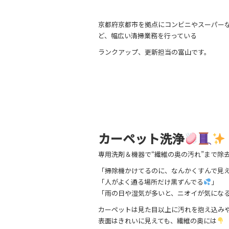
京都府京都市を拠点にコンビニやスーパー
ど、幅広い清掃業務を行っている
ランクアップ、更新担当の富山です。
カーペット洗浄
専用洗剤＆機器で“繊維の奥の汚れ”まで除
「掃除機かけてるのに、なんかくすんで見
「人がよく通る場所だけ黒ずんでる
」
「雨の日や湿気が多いと、ニオイが気にな
カーペットは見た目以上に汚れを抱え込み
表面はきれいに見えても、繊維の奥には