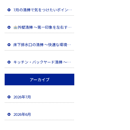
7月の清掃で気をつけたいポイント
外壁清掃 ～第一印象を左右する大切なメンテナンス～
床下排水口の清掃 ～快適な環境を維持するために～
キッチン・バックヤード清掃 〜油汚れを徹底除去し、安全な職場環境へ〜
アーカイブ
2026年7月
2026年6月