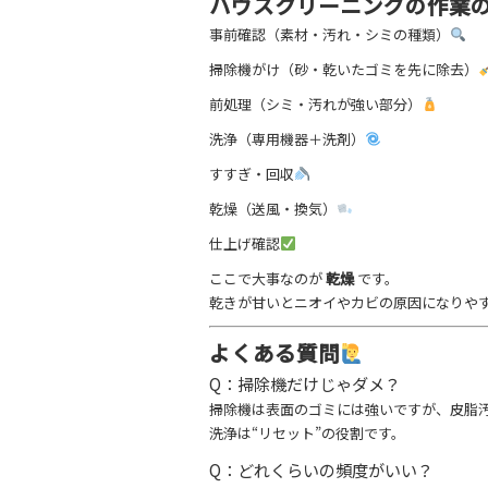
ハウスクリーニングの作業
事前確認（素材・汚れ・シミの種類）
掃除機がけ（砂・乾いたゴミを先に除去）
前処理（シミ・汚れが強い部分）
洗浄（専用機器＋洗剤）
すすぎ・回収
乾燥（送風・換気）
仕上げ確認
ここで大事なのが
乾燥
です。
乾きが甘いとニオイやカビの原因になりや
よくある質問
Q：掃除機だけじゃダメ？
掃除機は表面のゴミには強いですが、皮脂
洗浄は“リセット”の役割です。
Q：どれくらいの頻度がいい？