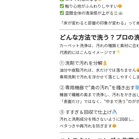
触り心地がふんわりしやすい
空間全体の清潔感が上がる
「床が変わると部屋の印象が変わる」って
どんな方法で洗う？プロの
カーペット洗浄は、汚れの種類と素材に合
代表的にはこんなイメージです
① 洗剤で汚れを分解
油分や皮脂汚れは、水だけでは落ちません
専用洗剤で汚れを浮かせて落としやすくし
② 専用機器で“奥の汚れ”を掻き出す
機器で繊維の奥まで洗浄し、汚れをかき出
「表面だけ」ではなく、“中まで洗う”のが
③ すすぎ＆回収で仕上げ
汚れと洗剤成分を残さないように回収し、
ベタつきや再汚れを防ぎます