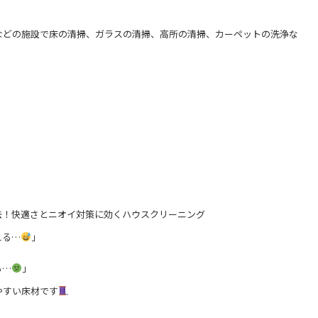
などの施設で床の清掃、ガラスの清掃、高所の清掃、カーペットの洗浄な
去！快適さとニオイ対策に効くハウスクリーニング
える…
」
る…
」
やすい床材です