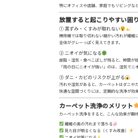
特にオフィスや店舗、家庭でもリビングな
放置すると起こりやすい困
① 黒ずみ・くすみが取れない
掃除機では取り切れない細かい汚れが繊維
全体がグレーっぽく見えてきます。
② ニオイが気になる
皮脂・湿気・食べこぼしが残ると、時間が
「雨の日にニオイが強い」のは、湿気でニ
③ ダニ・カビのリスクが上がる
汚れや湿気があると、カーペットはダニや
快適な空間づくりには、定期的な洗浄が効
カーペット洗浄のメリット
カーペット洗浄をすると、こんな効果が期
繊維の奥の汚れまで落ちる
見た目が明るくなる（くすみ改善）
ニオイ対策になる