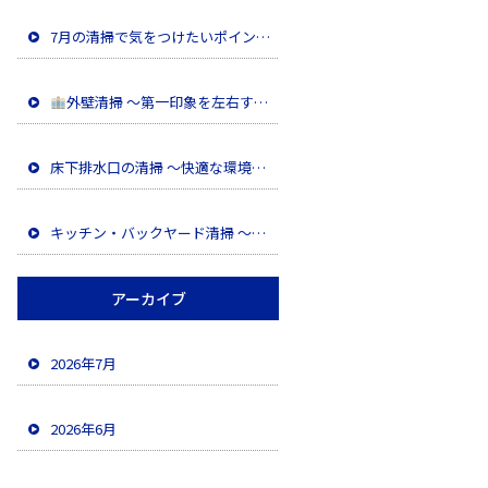
7月の清掃で気をつけたいポイント
外壁清掃 ～第一印象を左右する大切なメンテナンス～
床下排水口の清掃 ～快適な環境を維持するために～
キッチン・バックヤード清掃 〜油汚れを徹底除去し、安全な職場環境へ〜
アーカイブ
2026年7月
2026年6月