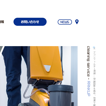
エアコンフィルター清掃 ― 空調効率を高め、快適で健康的な空間を守る ―|ランクアップ