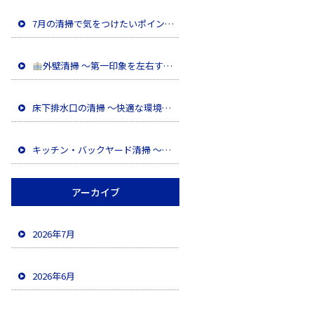
7月の清掃で気をつけたいポイント
外壁清掃 ～第一印象を左右する大切なメンテナンス～
床下排水口の清掃 ～快適な環境を維持するために～
キッチン・バックヤード清掃 〜油汚れを徹底除去し、安全な職場環境へ〜
アーカイブ
2026年7月
2026年6月