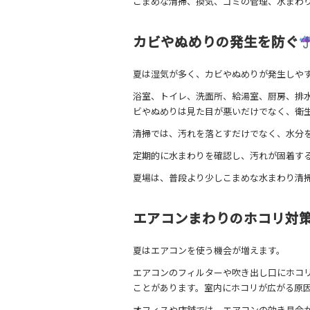
こまめな清掃、換気、ゴミの管理、水まわ
カビやぬめりの発生を防ぐ
夏は湿気が多く、カビやぬめりが発生しや
浴室、トイレ、洗面所、給湯室、厨房、排
ビやぬめりは見た目が悪いだけでなく、衛
清掃では、汚れを落とすだけでなく、水分
定期的に水まわりを確認し、汚れが固着す
夏場は、普段より少しこまめな水まわり清
エアコンまわりのホコリ対
夏はエアコンを使う機会が増えます。
エアコンのフィルターや吹き出し口にホコ
ことがあります。室内にホコリが広がる原
オフィスや店舗では、エアコンの効き具合