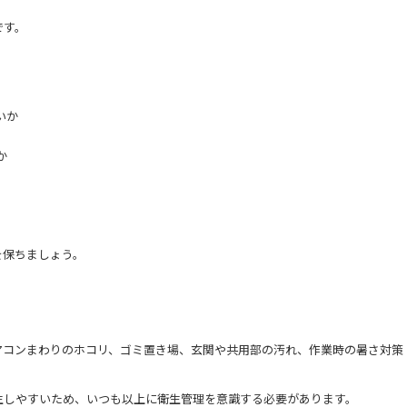
です。
いか
か
。
を保ちましょう。
アコンまわりのホコリ、ゴミ置き場、玄関や共用部の汚れ、作業時の暑さ対策
生しやすいため、いつも以上に衛生管理を意識する必要があります。