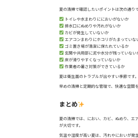
夏の清掃で確認したいポイントは次の通り
トイレや水まわりににおいがないか
排水口にぬめりや汚れがないか
カビが発生していないか
エアコンまわりにホコリがたまっていな
ゴミ置き場が清潔に保たれているか
玄関や共用部に泥や水分が残っていない
床が滑りやすくなっていないか
作業者の暑さ対策ができているか
夏は衛生面のトラブルが出やすい季節です
早めの清掃と定期的な管理で、快適な空間
まとめ
夏の清掃では、におい、カビ、ぬめり、エ
が大切です。
気温や湿度が高い夏は、汚れやにおいが発